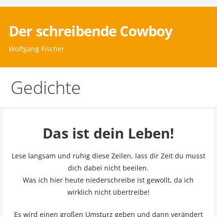
Zum
Inhalt
Der schreibende Cowboy
springen
Wolfgang Fischer
Gedichte
Das ist dein Leben!
Lese langsam und ruhig diese Zeilen, lass dir Zeit du musst
dich dabei nicht beeilen.
Was ich hier heute niederschreibe ist gewollt, da ich
wirklich nicht übertreibe!
Es wird einen großen Umsturz geben und dann verändert